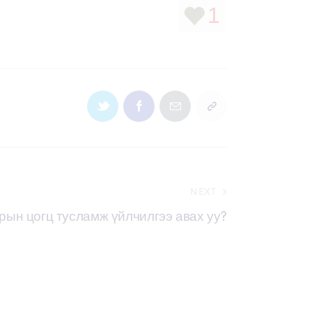
1
NEXT
рын цогц тусламж үйлчилгээ авах уу?