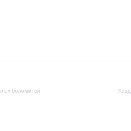
төлөх боломжтой
Хавд