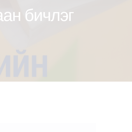
аан бичлэг