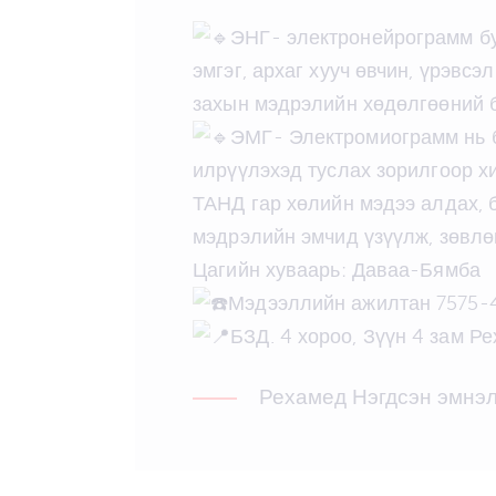
ЭНГ- электронейрограмм бу
эмгэг, архаг хууч өвчин, үрэвс
захын мэдрэлийн хөдөлгөөний 
ЭМГ- Электромиограмм нь б
илрүүлэхэд туслах зорилгоор х
ТАНД гар хөлийн мэдээ алдах, б
мэдрэлийн эмчид үзүүлж, зөвлө
Цагийн хуваарь: Даваа-Бямба
Мэдээллийн ажилтан 7575-
БЗД. 4 хороо, Зүүн 4 зам Р
Рехамед Нэгдсэн эмнэл