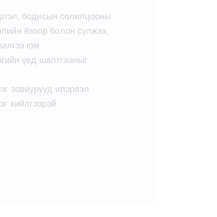
эртэл, бодисын солилцооны
элийн ёзоор болон сүлжээ,
жилгээ юм.
ргийн үед шалтгааныг
рэг зовиурууд илэрвэл
г хийлгээрэй.