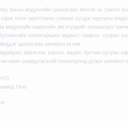
юу захын мэдрэлийн цахилгаан бичлэг нь гэмтэл б
эл зэрэг олон шалтгааны улмаас үүсдэг нурууны мэдр
ба мэдрэхүйн ширхгийн эмгэгүүдийг оношилдог шин
улчингийн хатингаршил, өвдөлт, томрол, сулрал зэ
ийгддэг цахилгаан шинжилгээ юм.
адайрах, ирвэгнэх, хорсох, өвдөх, булчин сулрах зэ
гөө аван шаардлагатай тохиолдолд дээрх шинжилгээ
4411
ехамед Гялс
эг