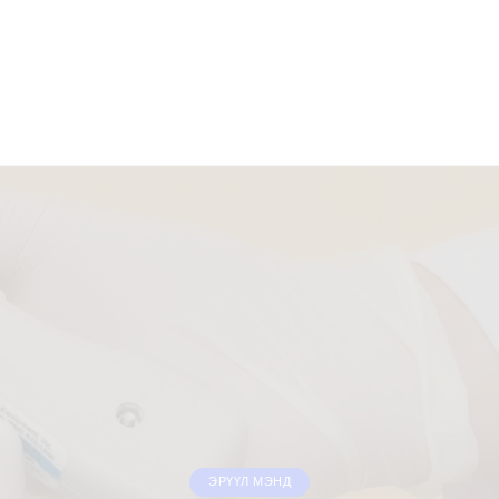
ЭРҮҮЛ МЭНД