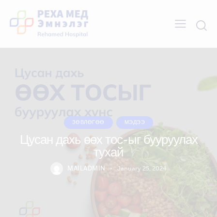
ЗӨВЛӨГӨӨ
МЭДЭЭ
Цусан дахь өөх тос-ыг бууруулах
тухай
MAILADMIN
January 25, 2024