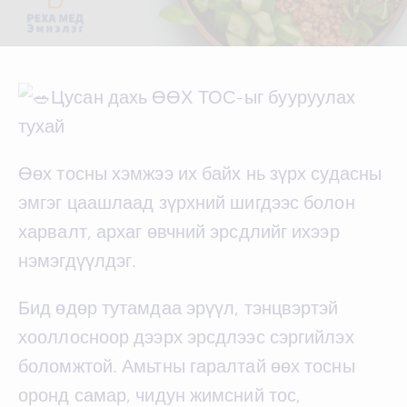
Цусан дахь ӨӨХ ТОС-ыг бууруулах
тухай
Өөх тосны хэмжээ их байх нь зүрх судасны
эмгэг цаашлаад зүрхний шигдээс болон
харвалт, архаг өвчний эрсдлийг ихээр
нэмэгдүүлдэг.
Бид өдөр тутамдаа эрүүл, тэнцвэртэй
хооллосноор дээрх эрсдлээс сэргийлэх
боломжтой. Амьтны гаралтай өөх тосны
оронд самар, чидун жимсний тос,