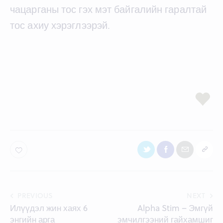
чацарганы тос гэх мэт байгалийн гаралтай
тос ахиу хэрэглээрэй.
Post
PREVIOUS
NEXT
Илүүдэл жин хаях 6
Alpha Stim – Эмгүй
navigation
энгийн арга
эмчилгээний гайхамшиг