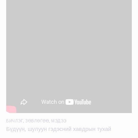
БИЧЛЭГ
,
ЗӨВЛӨГӨӨ
,
МЭДЭЭ
Бүдүүн, шулуун гэдэсний хавдрын тухай