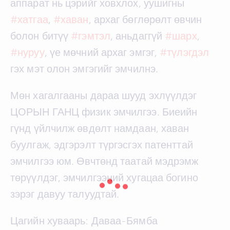
аппарат нь цэрийг ховхлох, уушигны
#хатгаа
,
#хаван
, архаг бөглөрөлт өвчин
болон битүү
#гэмтэл
, аньдаггүй
#шарх
,
#нуруу
, үе мөчний архаг эмгэг,
#түлэгдэл
гэх мэт олон эмгэгийг эмчилнэ.
Мөн хагалгааны дараа шууд эхлүүлдэг
ЦОРЫН ГАНЦ физик эмчилгээ. Биеийн
гүнд үйлчилж өвдөлт намдаан, хаван
буулгаж, эдгэрэлт түргэсгэх патенттай
эмчилгээ юм. Өвчтөнд таатай
мэдрэмж
төрүүлдэг, эмчилгээний хугацаа богино
зэрэг давуу талуудтай.
Цагийн хуваарь: Даваа-Бямба