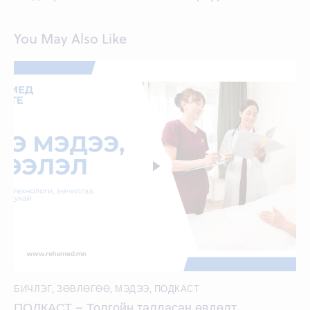
You May Also Like
БИЧЛЭГ
,
ЗӨВЛӨГӨӨ
,
МЭДЭЭ
,
ПОДКАСТ
ПОДКАСТ – Толгойн талласан өвдөлт