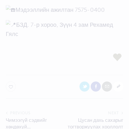
Мэдээллийн ажилтан 7575-0400
БЗД. 7-р хороо, Зүүн 4 зам Рехамед
Гялс
Post
PREVIOUS
NEXT
Чимээгүй сэдвийг
Цусан дахь сахарыг
navigation
хөндөхүй…
тогтворжуулах хооллолт