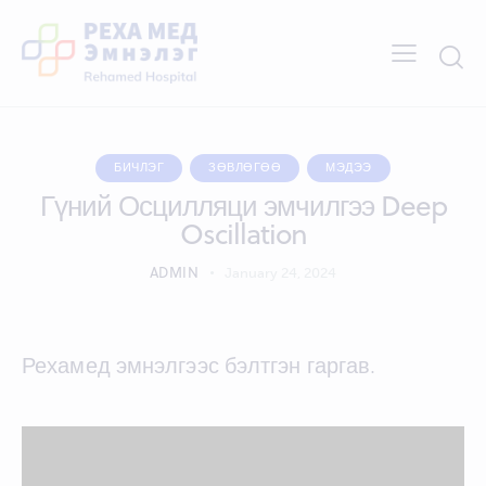
БИЧЛЭГ
ЗӨВЛӨГӨӨ
МЭДЭЭ
Гүний Осцилляци эмчилгээ Deep
Oscillation
ADMIN
January 24, 2024
Рехамед эмнэлгээс бэлтгэн гаргав.