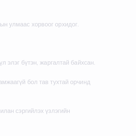
ын улмаас хорвоог орхидог.
үл элэг бүтэн, жаргалтай байхсан.
 амжаагүй бол тав тухтай орчинд
чилан сэргийлэх үзлэгийн