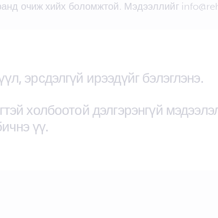
ранд очиж хийх боломжтой. Мэдээллийг info@re
үл, эрсдэлгүй ирээдүйг бэлэглэнэ.
гтэй холбоотой дэлгэрэнгүй мэдээлэ
ичнэ үү.