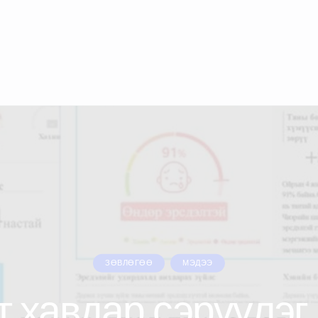
ЗӨВЛӨГӨӨ
МЭДЭЭ
т хавдар сэрүүлэг