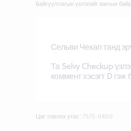
Байгууллагын үзлэгийг ажлын бай
Сельви Чекап танд эрү
Та Selvy Checkup үзлэ
коммент хэсэгт D гэж б
Цаг товлох утас: 7575-0400