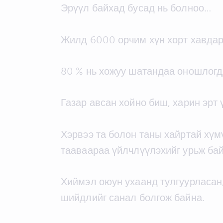
Эрүүл байхад бусад нь болноо…
Жилд 6000 орчим хүн хорт хавдарт
80 % нь хожуу шатандаа оношлогд
Газар авсан хойно биш, харин эрт 
Хэрвээ та болон таны хайртай хүм
тааваараа үйлчлүүлэхийг урьж бай
Хиймэл оюун ухаанд тулгуурласан, 
шийдлийг санал болгож байна.