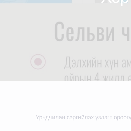
Урьдчилан сэргийлэх үзлэгт ороогү