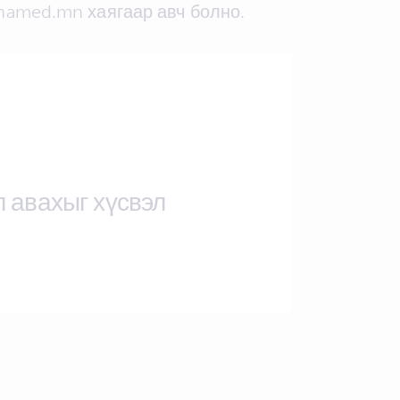
hamed.mn хаягаар авч болно.
л авахыг хүсвэл