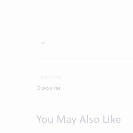
Post
PREVIOUS
Эмчээ би:
navigation
You May Also Like