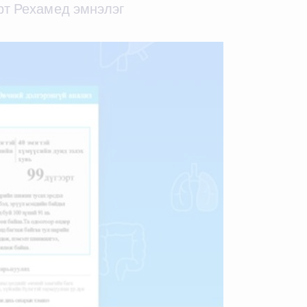
арт Рехамед эмнэлэг