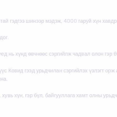
ай гэдгээ шинээр мэдэж, 4000 гаруй хүн хавдр
дог.
үед нь хүнд өвчнөөс сэргийлж чадвал олон гэр б
үүс Ковид гээд урьдчилан сэргийлэх үзлэгт орж
на.
хувь хүн, гэр бүл, байгууллага хамт олны урьд