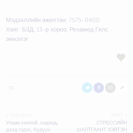
Мэдээллийн ажилтан: 7575-0400
Хаяг: БЗД, 13-р хороо, Рехамед Гялс
эмнэлэг
Post
PREVIOUS
NEXT
Улаан хоолой, ходоод,
СТРЕССИЙН
navigation
дээд гэдэс, бүдүүн
ШАЛТГААНТ ХЭВТЭН