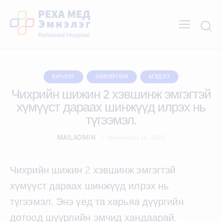
БИЧЛЭГ
ЗӨВЛӨГӨӨ
МЭДЭЭ
Чихрийн шижин 2 хэвшинж эмгэгтэй
хүмүүст дараах шинжүүд илрэх нь
түгээмэл.
MAILADMIN
November 16, 2025
Чихрийн шижин 2 хэвшинж эмгэгтэй
хүмүүст дараах шинжүүд илрэх нь
түгээмэл. Энэ үед та харьяа дүүргийн
дотоод шүүрлийн эмчид хандаарай.