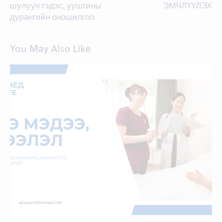
шулуун гэдэс, уушгины
ЭМЧЛҮҮЛЭХ
дурангийн оношилгоо
You May Also Like