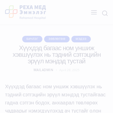
БИЧЛЭГ
ЗӨВЛӨГӨӨ
МЭДЭЭ
Хүүхдэд багаас ном уншиж
хэвшүүлэх нь тэдний сэтгэцийн
эрүүл мэндэд тустай
MAILADMIN
April 28, 2025
Хүүхдэд багаас ном уншиж хэвшүүлэх нь
тэдний сэтгэцийн эрүүл мэндэд тустайгаас
гадна сэтгэн бодох, анхаарал төвлөрөх
чадварыг нэмэгдүүлэхэд ач тустайг олон