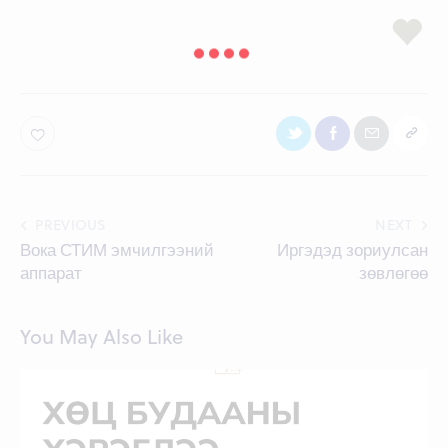
Post
PREVIOUS
NEXT
Вока СТИМ эмчилгээний
Иргэдэд зориулсан
navigation
аппарат
зөвлөгөө
You May Also Like