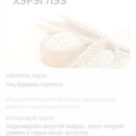
ЗӨВЛӨГӨӨ
,
МЭДЭЭ
Хөц будааны хэрэглээ
БУСАД МЭДЭЭ
,
МЭДЭЭ
Хөдөлмөрийн аюулгүй байдал, эрүүл мэндийг
дэмжих 2 сарын аяныг эхлүүлээ