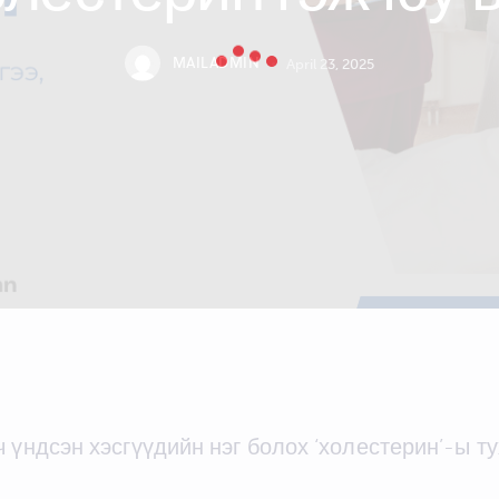
MAILADMIN
April 23, 2025
ч үндсэн хэсгүүдийн нэг болох ‘холестерин’-ы т