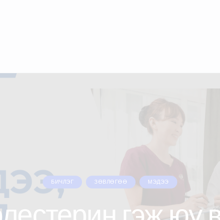
БИЧЛЭГ
ЗӨВЛӨГӨӨ
МЭДЭЭ
лестерин гэж юу 