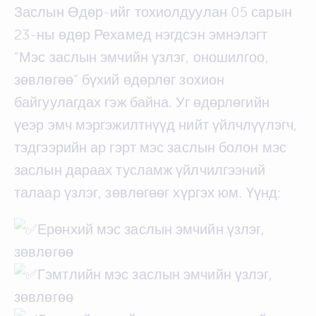
Заслын Өдөр-ийг тохиолдуулан 05 сарын
23-ны өдөр Рехамед нэгдсэн эмнэлэгт
“Мэс заслын эмчийн үзлэг, оношилгоо,
зөвлөгөө” бүхий өдөрлөг зохион
байгуулагдах гэж байна. Уг өдөрлөгийн
үеэр эмч мэргэжилтнүүд нийт үйлчлүүлэгч,
тэдгээрийн ар гэрт мэс заслын болон мэс
заслын дараах тусламж үйлчилгээний
талаар үзлэг, зөвлөгөөг хүргэх юм. Үүнд:
Ерөнхий мэс заслын эмчийн үзлэг,
зөвлөгөө
Гэмтлийн мэс заслын эмчийн үзлэг,
зөвлөгөө