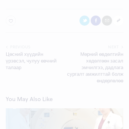
Post
PREVIOUS
NEXT
Цөсний хүүдийн
Мөрний өвдөлтийн
navigation
үрэвсэл, чулуу өвчний
хөдөлгөөн засал
талаар
эмчилгээ, дадлага
сургалт амжилттай болж
өндөрлөлөө
You May Also Like