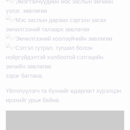
Эмэгтэйчүүдийн мэс заслын эмчийн
үзлэг, зөвлөгөө
Мэс заслын дараах сэргээн засах
эмчилгээний талаарх зөвлөгөө
Эмчилгээний хоолзүйчийн зөвлөгөө
Сэтгэл гутрал, түгшил болон
нойргүйдэлтэй холбоотой сэтгэцийн
эмчийн зөвлөгөө
зэрэг багтана.
Үйлчлүүлэгч та бүхнийг өдөрлөгт хүрэлцэн
ирэхийг урьж байна.