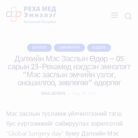
БИЧЛЭГ
ЗӨВЛӨГӨӨ
МЭДЭЭ
Дэлхийн Мэс Заслын Өдөр – 05
сарын 23-Рехамед нэгдсэн эмнэлэгт
“Мэс заслын эмчийн үзлэг,
оношилгоо, зөвлөгөө” өдөрлөг
MAILADMIN
May 20, 2025
Мэс заслын тусламж үйлчилгээний тэгш
бус хүртээмжийг сайжруулах зорилготой
“Global Surgery day” буюу Дэлхийн Мэс