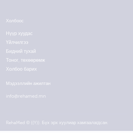
Facebook
Twitter
Dribble
Instagram
Холбоос
Нүүр хуудас
Үйлчилгээ
Бидний тухай
Тоног, төхөөрөмж
Холбоо барих
Мэдээллийн ажилтан
info@rehamed.mn
RehaMed
© {{Y}}. Бүх эрх хуулиар хамгаалагдсан.