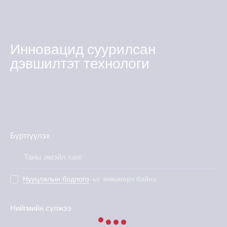
Инновацид суурилсан
дэвшилтэт технологи
Бүртгүүлэх
Илгээх
Нууцлалын бодлого
-ыг зөвшөөрч байна.
Нийгмийн сүлжээ